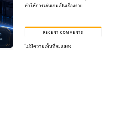
ทำให้การเล่นเกมเป็นเรื่องง่าย
RECENT COMMENTS
ไม่มีความเห็นที่จะแสดง