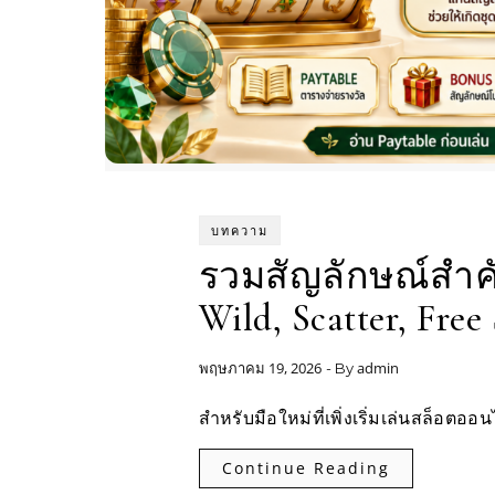
บทความ
รวมสัญลักษณ์สำ
Wild, Scatter, Fre
พฤษภาคม 19, 2026
admin
- By
สำหรับมือใหม่ที่เพิ่งเริ่มเล่นสล็อตออ
Continue Reading