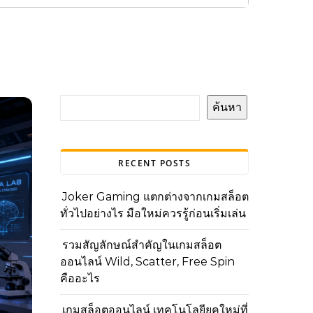
ค้นหา
RECENT POSTS
Joker Gaming แตกต่างจากเกมสล็อต
ทั่วไปอย่างไร มือใหม่ควรรู้ก่อนเริ่มเล่น
รวมสัญลักษณ์สำคัญในเกมสล็อต
ออนไลน์ Wild, Scatter, Free Spin
คืออะไร
เกมสล็อตออนไลน์ เทคโนโลยียุคใหม่ที่