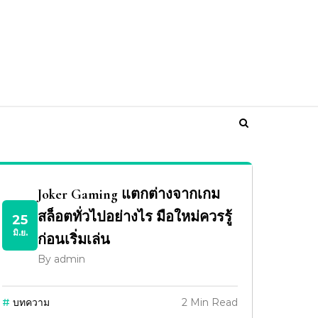
Joker Gaming แตกต่างจากเกม
สล็อตทั่วไปอย่างไร มือใหม่ควรรู้
25
19
มิ.ย.
พ.ค.
ก่อนเริ่มเล่น
By admin
#
บทความ
2 Min Read
#
บทคว